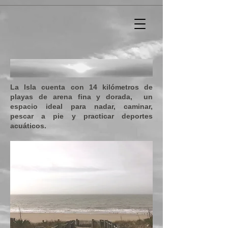
La Isla cuenta con 14 kilómetros de
playas de arena fina y dorada,
un
espacio ideal para nadar, caminar,
pescar a pie y practicar deportes
acuáticos.